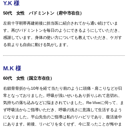
Y.K 様
50代 女性 バドミントン（府中市在住）
左前十字靭帯再建術後に担当医に紹介されてから通い続けていま
す。再びバドミントンを毎日のようにできるようにしていただき、
感謝しています。身体の使い方についても教えていただき、ケガす
る前よりも自由に動ける気がします。
M.K 様
60代 女性（国立市在住）
右鎖骨骨折から10年を経て当たり前のように頭痛・肩こりなどが日
常となっておりました。呼吸が浅いせいもあり折りふれて息切れ、
気持ちの落ち込みなどに悩まされていました。Re-Viveに伺って、ま
ず呼吸法からご指導いただき、呼吸の浅さに意識して生活するよう
になりました。平山先生のご指導は私のリハビリであり、復活途中
にあります。術後、リハビリを全くせず、今に至ったことが悔やま