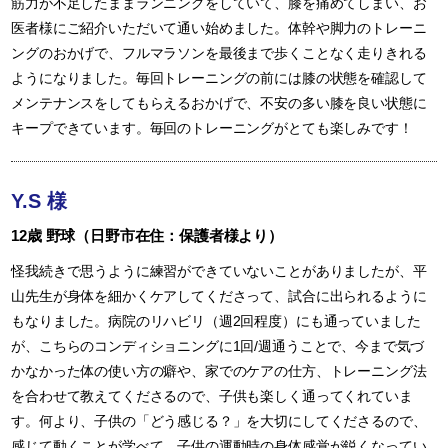
筋力が不足したままランニングをしていて、膝を痛めてしまい、お
医者様にご紹介いただいて通い始めました。体幹や脚力のトレーニ
ングのおかげで、フルマラソンを最後まで歩くことなく走りきれる
ようになりました。毎回トレーニングの前には膝の状態を確認して
メンテナンスをしてもらえるおかげで、不安の多い膝を良い状態に
キープできています。毎回のトレーニングがとても楽しみです！
Y.S 様
12歳 野球（日野市在住：保護者様より）
怪我続きで思うように練習ができていないことがありましたが、平
山先生が身体を細かくケアしてくださって、試合に出られるように
もなりました。病院のリハビリ（週2回程度）にも通っていました
が、こちらのコンディショニングに1回/週通うことで、今まで気づ
かなかった体の使い方の癖や、家でのケアの仕方、トレーニング法
を合わせて教えてくださるので、子供も楽しく通ってくれていま
す。何より、子供の「どう感じる？」を大切にしてくださるので、
感じて動くことが学べて、子供の運動時の身体感覚が鋭くなってい