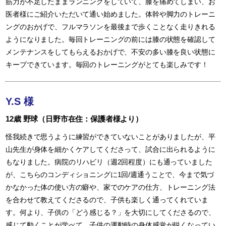
筋力が不足したままランニングをしていて、膝を痛めてしまい、お
医者様にご紹介いただいて通い始めました。体幹や脚力のトレーニ
ングのおかげで、フルマラソンを最後まで歩くことなく走りきれる
ようになりました。毎回トレーニングの前には膝の状態を確認して
メンテナンスをしてもらえるおかげで、不安の多い膝を良い状態に
キープできています。毎回のトレーニングがとても楽しみです！
Y.S 様
12歳 野球（日野市在住：保護者様より）
怪我続きで思うように練習ができていないことがありましたが、平
山先生が身体を細かくケアしてくださって、試合に出られるように
もなりました。病院のリハビリ（週2回程度）にも通っていました
が、こちらのコンディショニングに1回/週通うことで、今まで気づ
かなかった体の使い方の癖や、家でのケアの仕方、トレーニング法
を合わせて教えてくださるので、子供も楽しく通ってくれていま
す。何より、子供の「どう感じる？」を大切にしてくださるので、
感じて動くことが学べて、子供の運動時の身体感覚が鋭くなってい