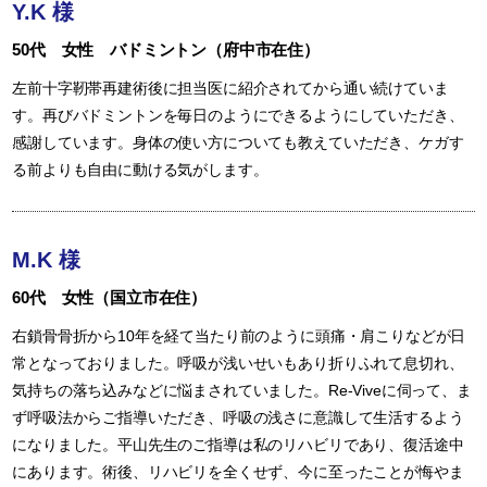
Y.K 様
50代 女性 バドミントン（府中市在住）
左前十字靭帯再建術後に担当医に紹介されてから通い続けていま
す。再びバドミントンを毎日のようにできるようにしていただき、
感謝しています。身体の使い方についても教えていただき、ケガす
る前よりも自由に動ける気がします。
M.K 様
60代 女性（国立市在住）
右鎖骨骨折から10年を経て当たり前のように頭痛・肩こりなどが日
常となっておりました。呼吸が浅いせいもあり折りふれて息切れ、
気持ちの落ち込みなどに悩まされていました。Re-Viveに伺って、ま
ず呼吸法からご指導いただき、呼吸の浅さに意識して生活するよう
になりました。平山先生のご指導は私のリハビリであり、復活途中
にあります。術後、リハビリを全くせず、今に至ったことが悔やま