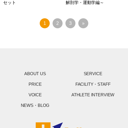
セット
解剖学・運動学編～
1
2
3
»
ABOUT US
SERVICE
PRICE
FACILITY・STAFF
VOICE
ATHLETE INTERVIEW
NEWS・BLOG